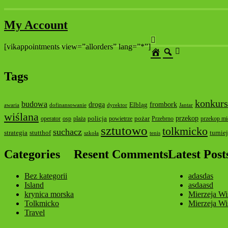
My Account
[vikappointments view=”allorders” lang=”*”]
Tags
konkurs
budowa
droga
frombork
Elbląg
awaria
dofinansowanie
dyrektor
Jantar
wiślana
przekop
policja
pożar
operator
osp
plaża
powietrze
Przebrno
przekop mie
sztutowo
tolkmicko
suchacz
strategia
stutthof
turniej
szkoła
tenis
Categories
Resent Comments
Latest Post
Bez kategorii
adasdas
Island
asdaasd
krynica morska
Mierzeja Wi
Tolkmicko
Mierzeja Wi
Travel