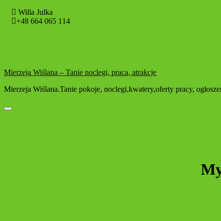
Willa Julka
+48 664 065 114
Mierzeja Wiślana – Tanie noclegi, praca, atrakcje
Mierzeja Wiślana.Tanie pokoje, noclegi,kwatery,oferty pracy, ogłos
Toggle navigation
My