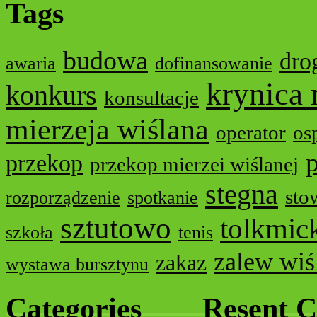
Tags
budowa
dro
awaria
dofinansowanie
krynica
konkurs
konsultacje
mierzeja wiślana
operator
os
p
przekop
przekop mierzei wiślanej
stegna
sto
rozporządzenie
spotkanie
sztutowo
tolkmic
szkoła
tenis
zalew wiś
zakaz
wystawa bursztynu
Categories
Resent 