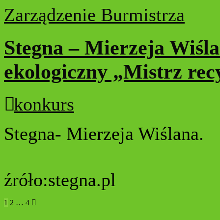
Zarządzenie Burmistrza
Stegna – Mierzeja Wiśl
ekologiczny „Mistrz rec
konkurs
Stegna- Mierzeja Wiślana.
źróło:stegna.pl
Stronicowanie
1
2
…
4
wpisów