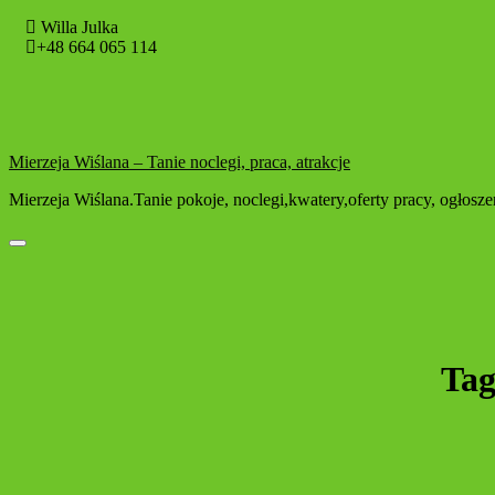
Willa Julka
+48 664 065 114
Mierzeja Wiślana – Tanie noclegi, praca, atrakcje
Mierzeja Wiślana.Tanie pokoje, noclegi,kwatery,oferty pracy, ogłos
Toggle navigation
Ta