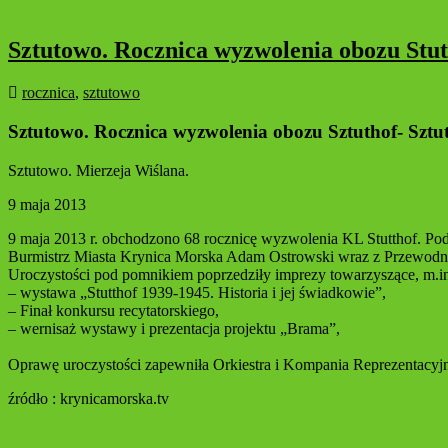
Sztutowo. Rocznica wyzwolenia obozu Stut
rocznica
,
sztutowo
Sztutowo. Rocznica wyzwolenia obozu Sztuthof- Sztu
Sztutowo. Mierzeja Wiślana.
9 maja 2013
9 maja 2013 r. obchodzono 68 rocznicę wyzwolenia KL Stutthof. Po
Burmistrz Miasta Krynica Morska Adam Ostrowski wraz z Przewodni
Uroczystości pod pomnikiem poprzedziły imprezy towarzyszące, m.in
– wystawa „Stutthof 1939-1945. Historia i jej świadkowie”,
– Finał konkursu recytatorskiego,
– wernisaż wystawy i prezentacja projektu „Brama”,
Oprawę uroczystości zapewniła Orkiestra i Kompania Reprezentacyj
źródło : krynicamorska.tv