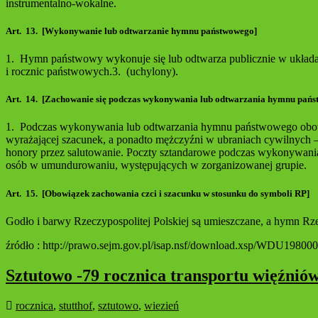
instrumentalno-wokalne.
Art. 13. [Wykonywanie lub odtwarzanie hymnu państwowego]
1. Hymn państwowy wykonuje się lub odtwarza publicznie w układac
i rocznic państwowych.3. (uchylony).
Art. 14. [Zachowanie się podczas wykonywania lub odtwarzania hymnu pań
1. Podczas wykonywania lub odtwarzania hymnu państwowego obowi
wyrażającej szacunek, a ponadto mężczyźni w ubraniach cywilnych 
honory przez salutowanie. Poczty sztandarowe podczas wykonywania
osób w umundurowaniu, występujących w zorganizowanej grupie.
Art. 15. [Obowiązek zachowania czci i szacunku w stosunku do symboli RP]
Godło i barwy Rzeczypospolitej Polskiej są umieszczane, a hymn Rz
źródło : http://prawo.sejm.gov.pl/isap.nsf/download.xsp/WDU198
Sztutowo -79 rocznica transportu więźnió
rocznica
,
stutthof
,
sztutowo
,
wiezień