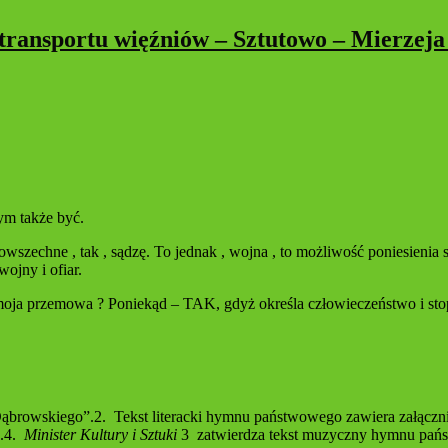
 transportu więźniów – Sztutowo – Mierzeja
ym także być.
szechne , tak , sądzę. To jednak , wojna , to możliwość poniesienia s
ojny i ofiar.
a moja przemowa ? Poniekąd – TAK, gdyż określa człowieczeństwo i 
ąbrowskiego”.2. Tekst literacki hymnu państwowego zawiera załącz
5.4.
Minister Kultury i Sztuki
3 zatwierdza tekst muzyczny hymnu państ