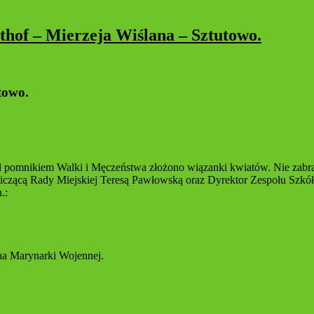
thof – Mierzeja Wiślana – Sztutowo.
towo.
d pomnikiem Walki i Męczeństwa złożono wiązanki kwiatów. Nie zabra
czącą Rady Miejskiej Teresą Pawłowską oraz Dyrektor Zespołu Szkół
.:
na Marynarki Wojennej.