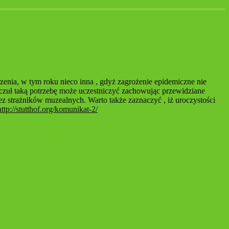
enia, w tym roku nieco inna , gdyż zagrożenie epidemiczne nie
 czuł taką potrzebę może uczestniczyć zachowując przewidziane
ez strażników muzealnych. Warto także zaznaczyć , iż uroczystości
http://stutthof.org/komunikat-2/