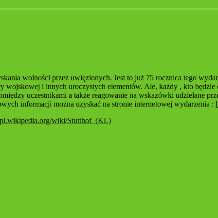
ania wolności przez uwięzionych. Jest to już 75 rocznica tego wydarz
ry wojskowej i innych uroczystych elementów. Ale, każdy , kto będzie
 pomiędzy uczestnikami a także reagowanie na wskazówki udzielane prz
wych informacji można uzyskać na stronie internetowej wydarzenia :
//pl.wikipedia.org/wiki/Stutthof_(KL)