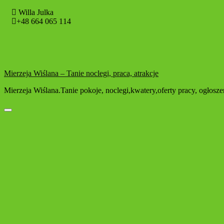
Willa Julka
+48 664 065 114
Mierzeja Wiślana – Tanie noclegi, praca, atrakcje
Mierzeja Wiślana.Tanie pokoje, noclegi,kwatery,oferty pracy, ogłos
Toggle navigation