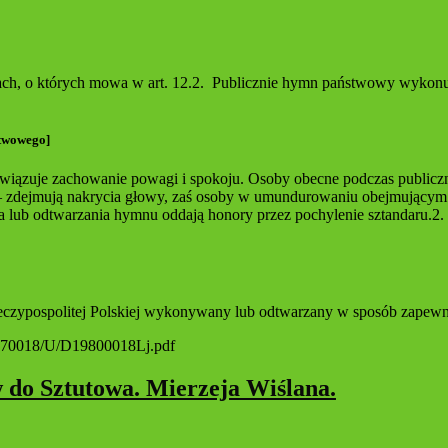
h, o których mowa w art. 12.2. Publicznie hymn państwowy wykonuje 
stwowego]
ązuje zachowanie powagi i spokoju. Osoby obecne podczas publicz
– zdejmują nakrycia głowy, zaś osoby w umundurowaniu obejmującym 
 lub odtwarzania hymnu oddają honory przez pochylenie sztandaru.2.
eczypospolitej Polskiej wykonywany lub odtwarzany w sposób zapewni
00070018/U/D19800018Lj.pdf
w do Sztutowa. Mierzeja Wiślana.