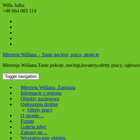
Willa Julka
+48 664 065 114
Mierzeja Wiślana – Tanie noclegi, praca, atrakcje
Mierzeja Wiślana.Tanie pokoje, noclegi,kwatery,oferty pracy, ogłos
Toggle navigation
Mierzeja Wiślana- Zaprasza
Informacje z regionu
Obiekty noclegowe
Ogłoszenia drobne
Oferty pracy
O stronie…
Forum
Galeria zdjęć
Zaloguj się…
Wyszukiwanie obiektu