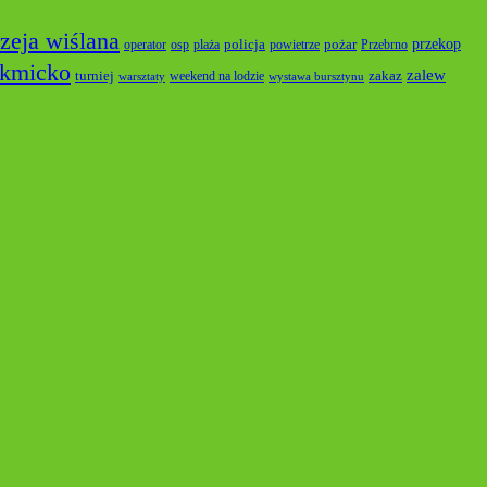
zeja wiślana
przekop
policja
pożar
operator
osp
plaża
powietrze
Przebrno
lkmicko
zalew
turniej
zakaz
weekend na lodzie
warsztaty
wystawa bursztynu