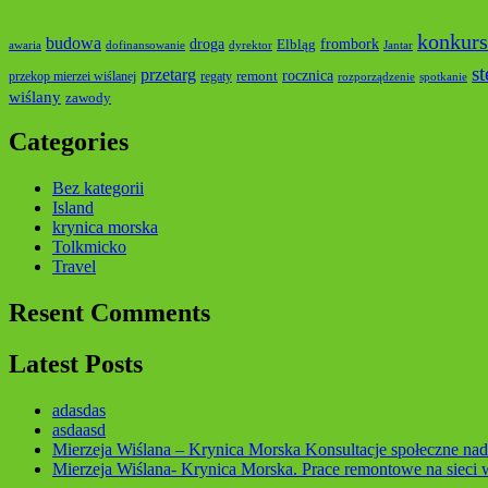
konkurs
budowa
droga
frombork
Elbląg
awaria
dofinansowanie
dyrektor
Jantar
s
przetarg
rocznica
remont
przekop mierzei wiślanej
regaty
rozporządzenie
spotkanie
wiślany
zawody
Categories
Bez kategorii
Island
krynica morska
Tolkmicko
Travel
Resent Comments
Latest Posts
adasdas
asdaasd
Mierzeja Wiślana – Krynica Morska Konsultacje społeczne nad
Mierzeja Wiślana- Krynica Morska. Prace remontowe na sieci