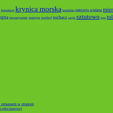
krynica morska
mier
mierzeja wislana
konsultacje
kąpieliska
sztutowo
to
tegna
suchacz
strategia
stutthof
stowarzyszenie
szkoła
tenis
 zmianami w strategii
 wodociągowej