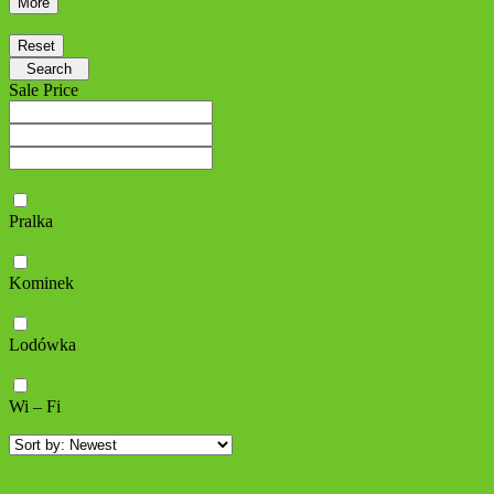
More
Reset
Search
Sale Price
Pralka
Kominek
Lodówka
Wi – Fi