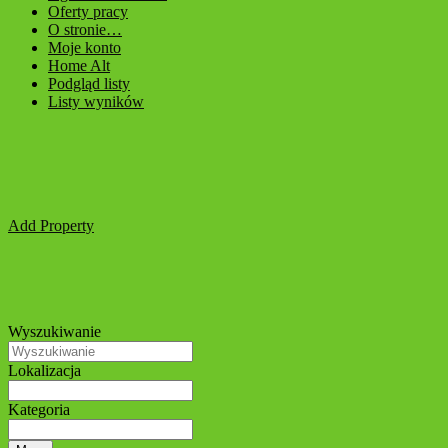
Oferty pracy
O stronie…
Moje konto
Home Alt
Podgląd listy
Listy wyników
Add Property
Wyszukiwanie
Lokalizacja
Kategoria