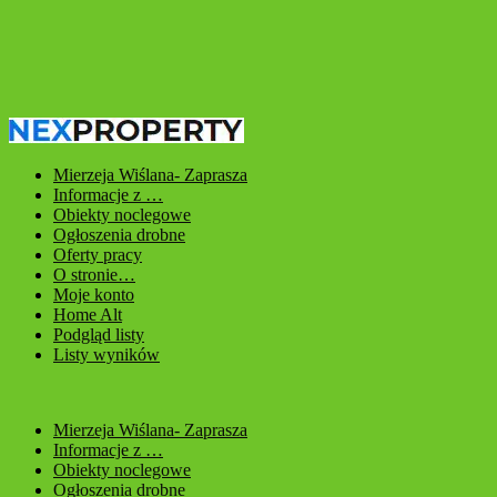
Mierzeja Wiślana- Zaprasza
Informacje z …
Obiekty noclegowe
Ogłoszenia drobne
Oferty pracy
O stronie…
Moje konto
Home Alt
Podgląd listy
Listy wyników
Mierzeja Wiślana- Zaprasza
Informacje z …
Obiekty noclegowe
Ogłoszenia drobne